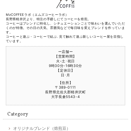
MzCOFFEEラボ（エムズコーヒーラボ）
長野県軽井沢より、特注の手廻しにてコーヒーを焙煎。
コーヒーはブレンドに特化し、シチュエーションごとで味わいを選んでいただ
くのが特徴。その日の天気、雰囲気などで毎日味を変えブレンドを作っていま
す。
コーヒーと遊ぶ・コーヒーで結ぶ. 見て触れて遊ぶ新しいコーヒー屋を目指し
ています。
ー店舗ー
【営業時間】
火-土･祝日
9時30分-16時30分
【定休日】
日･月
【住所】
〒389-0111
長野県北佐久郡軽井沢町
大字長倉5543-4
Category
オリジナルブレンド（焙煎豆）