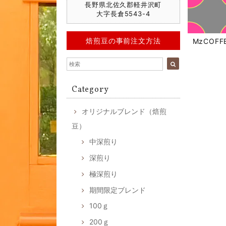
長野県北佐久郡軽井沢町
大字長倉5543-4
焙煎豆の事前注文方法
MzCOF
Category
オリジナルブレンド（焙煎
豆）
中深煎り
深煎り
極深煎り
期間限定ブレンド
100ｇ
200ｇ