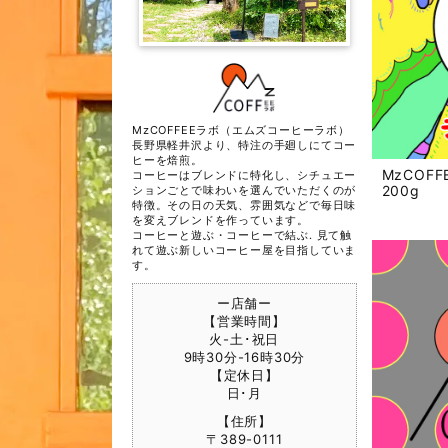
MzCOFFEEラボ（エムズコーヒーラボ）
長野県軽井沢より、特注の手廻しにてコー
ヒーを焙煎。
MzCOF
コーヒーはブレンドに特化し、シチュエー
200g
ションごとで味わいを選んでいただくのが
特徴。その日の天気、雰囲気などで毎日味
を変えブレンドを作っています。
コーヒーと遊ぶ・コーヒーで結ぶ. 見て触
れて遊ぶ新しいコーヒー屋を目指していま
す。
ー店舗ー
【営業時間】
火-土･祝日
9時30分-16時30分
【定休日】
日･月
【住所】
〒389-0111