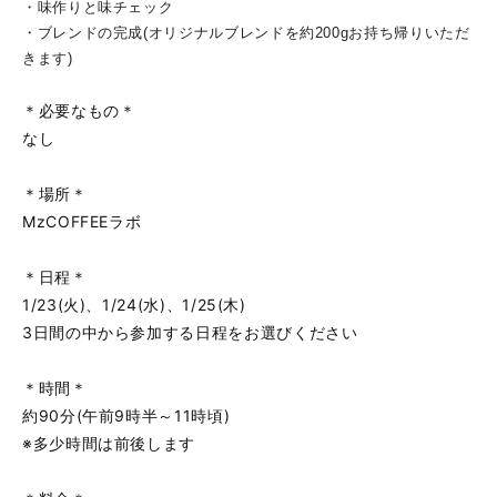
・味作りと味チェック
・ブレンドの完成(オリジナルブレンドを約200gお持ち帰りいただ
きます)
＊必要なもの＊
なし
＊場所＊
MzCOFFEEラボ
＊日程＊
1/23(火)、1/24(水)、1/25(木)
3日間の中から参加する日程をお選びください
＊時間＊
約90分(午前9時半～11時頃)
※多少時間は前後します