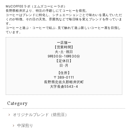
MzCOFFEEラボ（エムズコーヒーラボ）
長野県軽井沢より、特注の手廻しにてコーヒーを焙煎。
コーヒーはブレンドに特化し、シチュエーションごとで味わいを選んでいただ
くのが特徴。その日の天気、雰囲気などで毎日味を変えブレンドを作っていま
す。
コーヒーと遊ぶ・コーヒーで結ぶ. 見て触れて遊ぶ新しいコーヒー屋を目指し
ています。
ー店舗ー
【営業時間】
火-土･祝日
9時30分-16時30分
【定休日】
日･月
【住所】
〒389-0111
長野県北佐久郡軽井沢町
大字長倉5543-4
Category
オリジナルブレンド（焙煎豆）
中深煎り