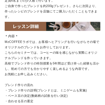
定員4名までの少人数で行います。
ご自身で作ったブレンドを約200gプレゼント。さらに次回より、
作ったレシピのブレンドを店舗にてご購入いただくこともできま
す。
＊内容＊
MzCOFFEEラボでは、
お客様へヒアリングを行いながらその場で
オリジナルのブレンドを
お作りしております。
こちらのセミナーでは、
コーヒーの味を感じながら実際にオリジ
ナルブレンドを作っていき
ます。
高校でブレンド作りの特別授業を5年間ほど受け持った経験も活か
し、初めての方でも分かりやすく楽しめるような内容です。
お気軽にお申し込みください。
ブレンド作りの流れ
・ブレンド作りの説明(ブレンドとは、ミニゲームも実施)
・ベース豆の決定(数銘柄の試飲を行い決定)
・合わせる豆の選定